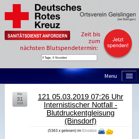
Zeit bis
zum
nächsten Blutspendetermin:
Menu
Mär
121 05.03.2019 07:26 Uhr
31
Internistischer Notfall -
2019
Blutdruckentgleisung
(Binsdorf)
(
5363 x gelesen
) im
Einsätze