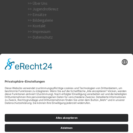
>> Über Uns
>> Jugendrotkreuz
>> Einsätze
>> Bildergalerie
>> Kontakt
>> Impressum
>> Datenschutz
Internistischer Notfall
Krampfanfall