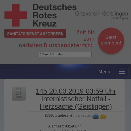
Zeit bis
zum
nächsten Blutspendetermin:
Menu
Mär
145 20.03.2019 03:59 Uhr
31
Internistischer Notfall -
2019
Herzsache (Geislingen)
(
5390 x gelesen
) im
Einsätze
Alarmzeit: 03:59 Uhr