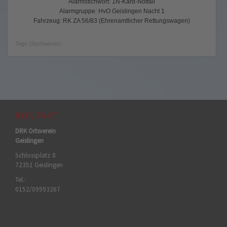
Alarmstichwort: 1N-Kard-Notfall
Alarmgruppe: HvO Geislingen Nacht 1
Fahrzeug: RK ZA 56/83 (Ehrenamtlicher Rettungswagen)
Tags (Suchwörter):
KONTAKT
DRK Ortsverein
Geislingen
Schlossplatz 8
72351 Geislingen
Tel.:
0152/09993267