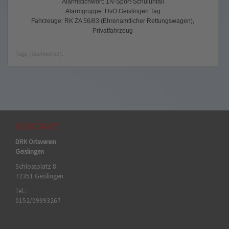
Alarmstichwort: 1N-Sport-Schulunfall
Alarmgruppe: HvO Geislingen Tag
Fahrzeuge: RK ZA 56/83 (Ehrenamtlicher Rettungswagen),
Privatfahrzeug
Tags (Suchwörter):
KONTAKT
DRK Ortsverein
Geislingen
Schlossplatz 8
72351 Geislingen
Tel.:
0152/09993267