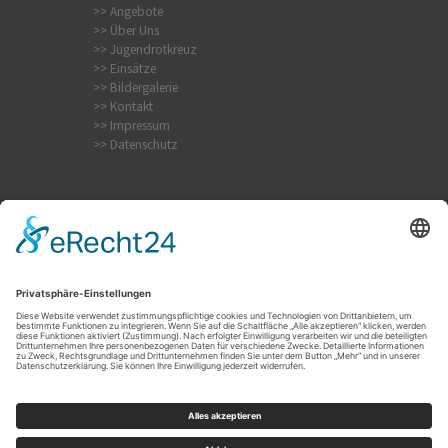
>> Angebote
>> Über Uns
>> Jugendrotkreuz
>> Einsätze
>> Bildergalerie
>> Kontakt
>> Impressum
>> Datenschutz
Internistischer Notfall
Krampfanfall