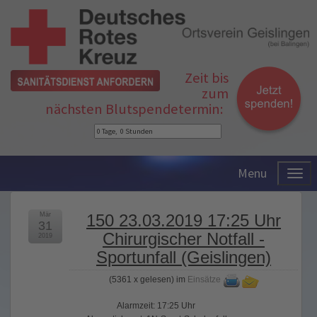
Zeit bis
zum
nächsten Blutspendetermin:
Menu
Mär
150 23.03.2019 17:25 Uhr
31
Chirurgischer Notfall -
2019
Sportunfall (Geislingen)
(
5361 x gelesen
) im
Einsätze
Alarmzeit: 17:25 Uhr