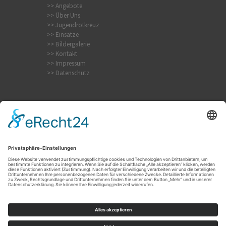
>> Angebote
>> Über Uns
>> Jugendrotkreuz
>> Einsätze
>> Bildergalerie
>> Kontakt
>> Impressum
>> Datenschutz
Internistischer Notfall
Krampfanfall