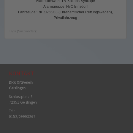
Alarmstichwort: 1N-Kollaps-Synkope
Alarmgruppe: HvO Binsdorf
Fahrzeuge: RK ZA 56/83 (Ehrenamtlicher Rettungswagen),
Privatfahrzeug
Tags (Suchwörter):
KONTAKT
DRK Ortsverein
Geislingen
Schlossplatz 8
72351 Geislingen
Tel.:
0152/09993267