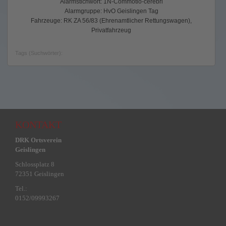
Alarmstichwort: 1N-Commotio-cerebri
Alarmgruppe: HvO Geislingen Tag
Fahrzeuge: RK ZA 56/83 (Ehrenamtlicher Rettungswagen),
Privatfahrzeug
Tags (Suchwörter):
KONTAKT
DRK Ortsverein
Geislingen
Schlossplatz 8
72351 Geislingen
Tel.:
0152/09993267