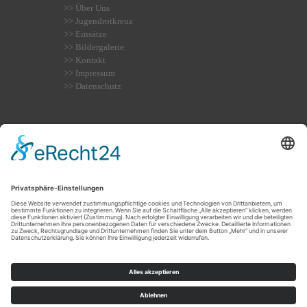
>> Über Uns
>> Jugendrotkreuz
>> Einsätze
>> Bildergalerie
>> Kontakt
>> Impressum
>> Datenschutz
Internistischer Notfall
Krampfanfall