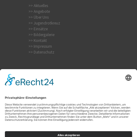
>> Aktuelles
>> Angebote
>> Über Uns
>> Jugendrotkreuz
>> Einsätze
>> Bildergalerie
>> Kontakt
>> Impressum
>> Datenschutz
Krampfanfall
Internistischer Notfall