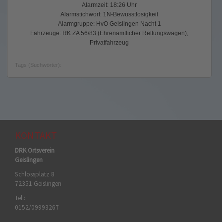
Alarmzeit: 18:26 Uhr
Alarmstichwort: 1N-Bewusstlosigkeit
Alarmgruppe: HvO Geislingen Nacht 1
Fahrzeuge: RK ZA 56/83 (Ehrenamtlicher Rettungswagen),
Privatfahrzeug
Tags (Suchwörter):
KONTAKT
DRK Ortsverein
Geislingen
Schlossplatz 8
72351 Geislingen
Tel.:
0152/09993267