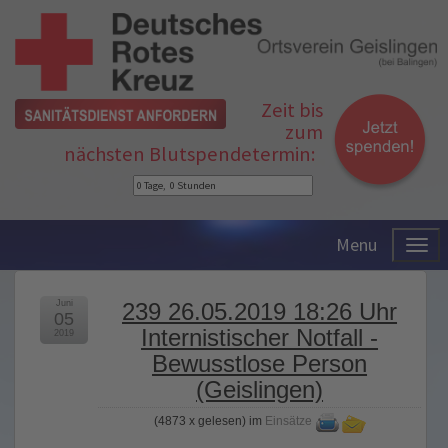
Zeit bis
zum
nächsten Blutspendetermin:
Menu
Juni
239 26.05.2019 18:26 Uhr
05
Internistischer Notfall -
2019
Bewusstlose Person
(Geislingen)
(
4873 x gelesen
) im
Einsätze