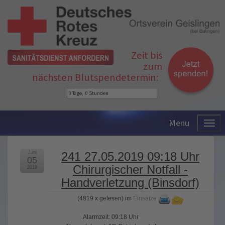
Zeit bis
zum
nächsten Blutspendetermin:
Menu
Juni
241 27.05.2019 09:18 Uhr
05
Chirurgischer Notfall -
2019
Handverletzung (Binsdorf)
(
4819 x gelesen
) im
Einsätze
Alarmzeit: 09:18 Uhr