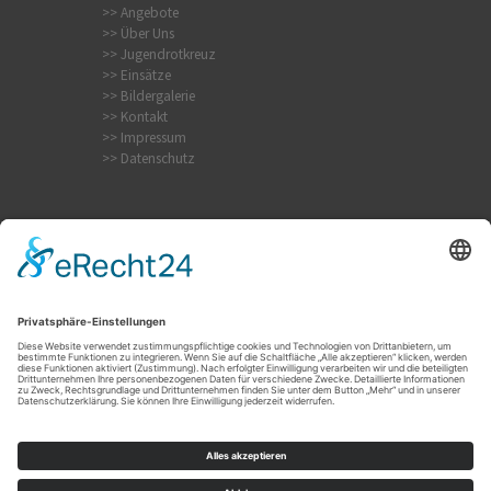
>> Angebote
>> Über Uns
>> Jugendrotkreuz
>> Einsätze
>> Bildergalerie
>> Kontakt
>> Impressum
>> Datenschutz
Internistischer Notfall
Krampfanfall