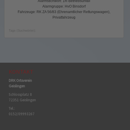
Alarmstichwort: 1R-Betriebsunfall
Alarmgruppe: HvO Binsdorf
Fahrzeuge: RK ZA 56/83 (Ehrenamtlicher Rettungswagen),
Privatfahrzeug
Tags (Suchwörter):
KONTAKT
DRK Ortsverein
Geislingen
Schlossplatz 8
72351 Geislingen
Tel.:
0152/09993267