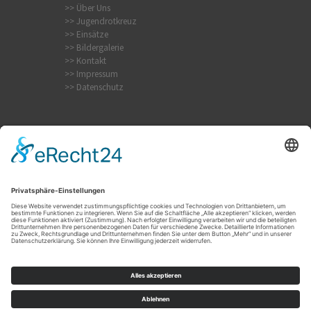
>> Über Uns
>> Jugendrotkreuz
>> Einsätze
>> Bildergalerie
>> Kontakt
>> Impressum
>> Datenschutz
Internistischer Notfall
Krampfanfall