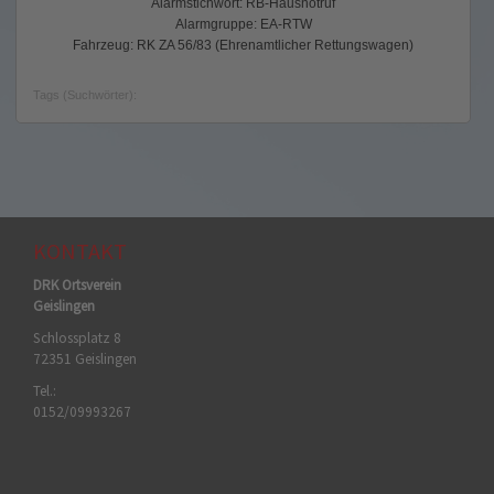
Alarmstichwort: RB-Hausnotruf
Alarmgruppe: EA-RTW
Fahrzeug: RK ZA 56/83 (Ehrenamtlicher Rettungswagen)
Tags (Suchwörter):
KONTAKT
DRK Ortsverein
Geislingen
Schlossplatz 8
72351 Geislingen
Tel.:
0152/09993267