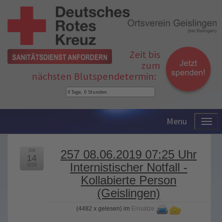
Zeit bis
zum
nächsten Blutspendetermin:
Menu
Juli
257 08.06.2019 07:25 Uhr
14
Internistischer Notfall -
2019
Kollabierte Person
(Geislingen)
(
4482 x gelesen
) im
Einsätze