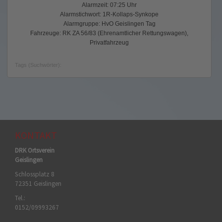
Alarmzeit: 07:25 Uhr
Alarmstichwort: 1R-Kollaps-Synkope
Alarmgruppe: HvO Geislingen Tag
Fahrzeuge: RK ZA 56/83 (Ehrenamtlicher Rettungswagen),
Privatfahrzeug
Tags (Suchwörter):
KONTAKT
DRK Ortsverein
Geislingen
Schlossplatz 8
72351 Geislingen
Tel.:
0152/09993267