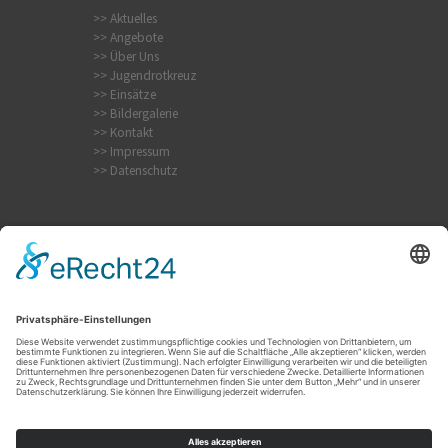
>> Aktuelles
>> Angebote
>> Über Uns
>> Jugendrotkreuz
>> Einsätze
>> Bildergalerie
>> Kontakt
>> Impressum
>> Datenschutz
Krampfanfall
Internistischer Notfall