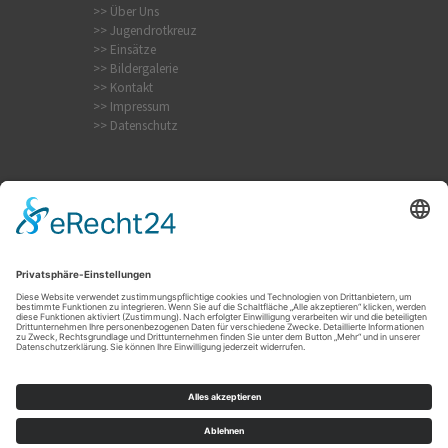
>> Über Uns
>> Jugendrotkreuz
>> Einsätze
>> Bildergalerie
>> Kontakt
>> Impressum
>> Datenschutz
Internistischer Notfall
Krampfanfall