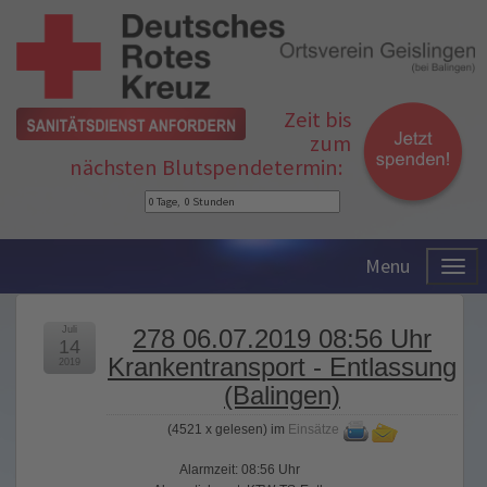
Zeit bis
zum
nächsten Blutspendetermin:
Menu
Juli
278 06.07.2019 08:56 Uhr
14
Krankentransport - Entlassung
2019
(Balingen)
(
4521 x gelesen
) im
Einsätze
Alarmzeit: 08:56 Uhr