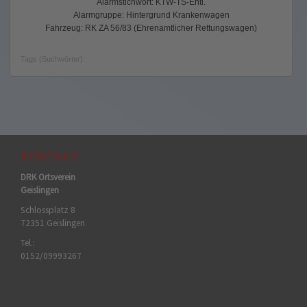
Alarmstichwort: KTW-TS-Entl.
Alarmgruppe: Hintergrund Krankenwagen
Fahrzeug: RK ZA 56/83 (Ehrenamtlicher Rettungswagen)
Tags (Suchwörter):
KONTAKT
DRK Ortsverein
Geislingen
Schlossplatz 8
72351 Geislingen
Tel.:
0152/09993267