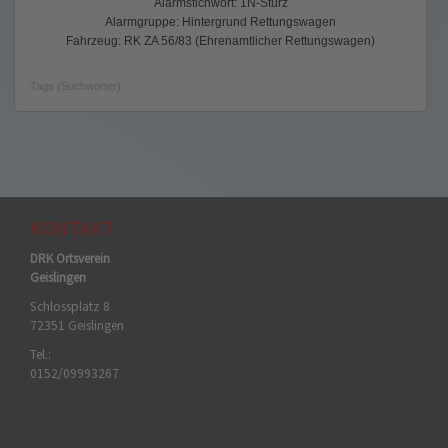
Alarmstichwort: 1N-Sturz
Alarmgruppe: Hintergrund Rettungswagen
Fahrzeug: RK ZA 56/83 (Ehrenamtlicher Rettungswagen)
Tags (Suchwörter):
KONTAKT
DRK Ortsverein
Geislingen
Schlossplatz 8
72351 Geislingen
Tel.:
0152/09993267