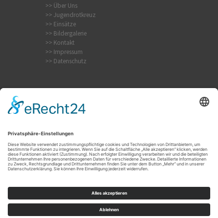
>> Über Uns
>> Jugendrotkreuz
>> Einsätze
>> Bildergalerie
>> Kontakt
>> Impressum
>> Datenschutz
Krampfanfall
Internistischer Notfall