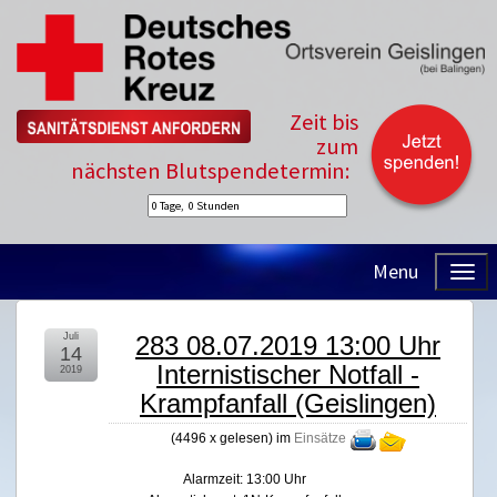
Zeit bis
zum
nächsten Blutspendetermin:
Menu
Juli
283 08.07.2019 13:00 Uhr
14
Internistischer Notfall -
2019
Krampfanfall (Geislingen)
(
4496 x gelesen
) im
Einsätze
Alarmzeit: 13:00 Uhr