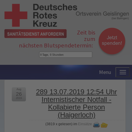
Zeit bis
zum
nächsten Blutspendetermin:
Menu
Aug
289 13.07.2019 12:54 Uhr
26
Internistischer Notfall -
2019
Kollabierte Person
(Haigerloch)
(
3819 x gelesen
) im
Einsätze