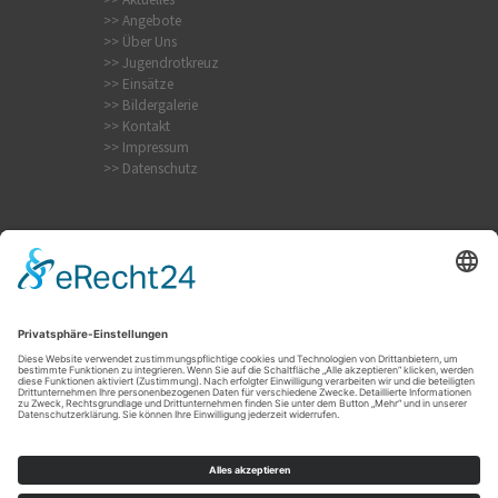
>> Angebote
>> Über Uns
>> Jugendrotkreuz
>> Einsätze
>> Bildergalerie
>> Kontakt
>> Impressum
>> Datenschutz
Internistischer Notfall
Krampfanfall