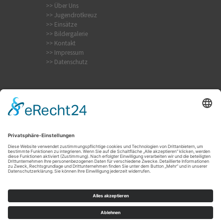
>> Über Uns
>> Jugendrotkreuz
>> Einsätze
>> Bildergalerie
>> Kontakt
>> Impressum
>> Datenschutz
Internistischer Notfall
Krampfanfall