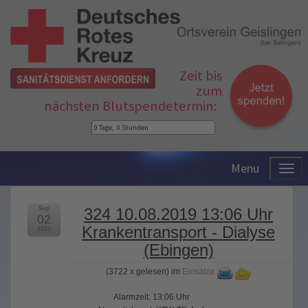
Zeit bis
zum
nächsten Blutspendetermin:
Menu
Sep
324 10.08.2019 13:06 Uhr
02
Krankentransport - Dialyse
2019
(Ebingen)
(
3722 x gelesen
) im
Einsätze
Alarmzeit: 13:06 Uhr