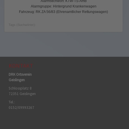
Alarmstichwort: KTW-TS-Amb
Alarmgruppe: Hintergrund Krankenwagen
Fahrzeug: RK ZA 56/83 (Ehrenamtlicher Rettungswagen)
Tags (Suchwörter):
KONTAKT
DRK Ortsverein
Geislingen
Schlossplatz 8
72351 Geislingen
Tel.:
0152/09993267