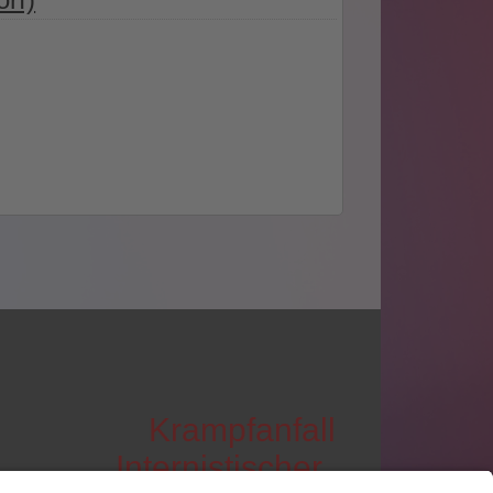
Krampfanfall
Internistischer