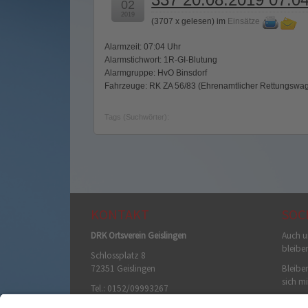
02
2019
(
3707 x gelesen
) im
Einsätze
Alarmzeit: 07:04 Uhr
Alarmstichwort: 1R-GI-Blutung
Alarmgruppe: HvO Binsdorf
Fahrzeuge: RK ZA 56/83 (Ehrenamtlicher Rettungswag
Tags (Suchwörter):
KONTAKT
SOC
DRK Ortsverein Geislingen
Auch u
bleibe
Schlossplatz 8
72351 Geislingen
Bleiben
sich mi
Tel.: 0152/09993267