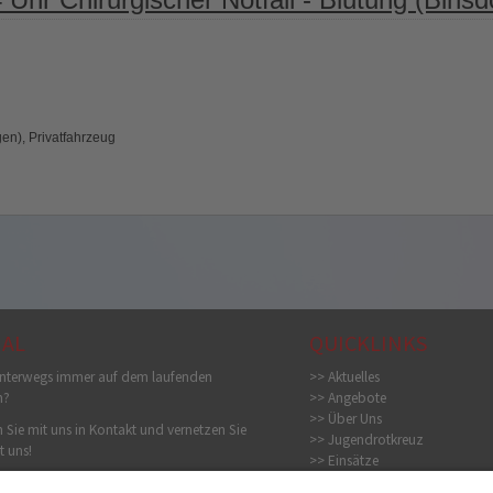
en), Privatfahrzeug
IAL
QUICKLINKS
nterwegs immer auf dem laufenden
>> Aktuelles
n?
>> Angebote
>> Über Uns
 Sie mit uns in Kontakt und vernetzen Sie
>> Jugendrotkreuz
t uns!
>> Einsätze
>> Bildergalerie