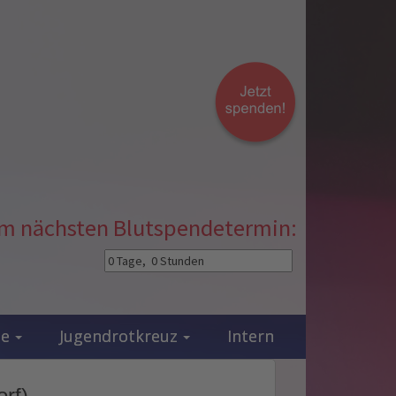
zum nächsten Blutspendetermin:
ie
Jugendrotkreuz
Intern
orf)