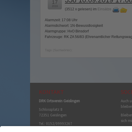
17
2019
(
3512 x gelesen
) im
Einsätze
Alarmzeit: 17:08 Uhr
Alarmstichwort: 1N-Bewusstlosigkeit
Alarmgruppe: HvO Binsdorf
Fahrzeuge: RK ZA 56/83 (Ehrenamtlicher Rettungswag
Tags (Suchwörter):
KONTAKT
SOC
DRK Ortsverein Geislingen
Auch u
bleibe
Schlossplatz 8
72351 Geislingen
Bleiben
sich mi
Tel.: 0152/09993267