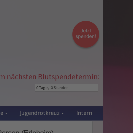
zum nächsten Blutspendetermin:
ie
Jugendrotkreuz
Intern
Person (Erlaheim)