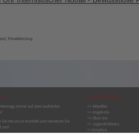
en), Privatfahrzeug
IAL
QUICKLINKS
nterwegs immer auf dem laufenden
>> Aktuelles
n?
>> Angebote
>> Über Uns
 Sie mit uns in Kontakt und vernetzen Sie
>> Jugendrotkreuz
t uns!
>> Einsätze
>> Bildergalerie