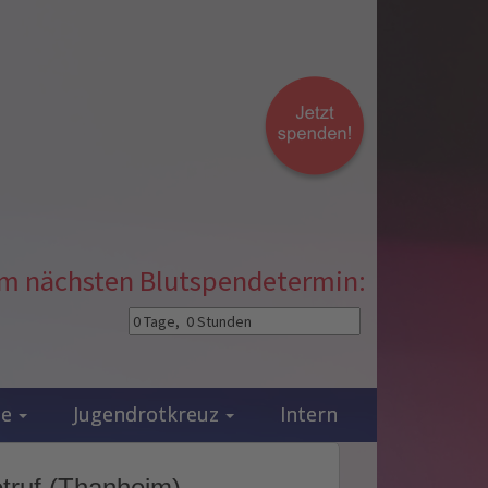
zum nächsten Blutspendetermin:
ie
Jugendrotkreuz
Intern
truf (Thanheim)