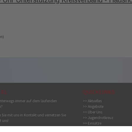
en)
IAL
QUICKLINKS
nterwegs immer auf dem laufenden
>> Aktuelles
n?
>> Angebote
>> Über Uns
 Sie mit uns in Kontakt und vernetzen Sie
>> Jugendrotkreuz
t uns!
>> Einsätze
>> Bildergalerie