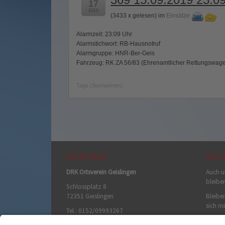
17
2019
(
3433 x gelesen
) im
Einsätze
Alarmzeit: 23:09 Uhr
Alarmstichwort: RB-Hausnotruf
Alarmgruppe: HNR-Ber-Geis
Fahrzeug: RK ZA 56/83 (Ehrenamtlicher Rettungswag
Tags (Suchwörter):
KONTAKT
SOC
DRK Ortsverein Geislingen
Auch u
bleibe
Schlossplatz 8
72351 Geislingen
Bleiben
sich mi
Tel.: 0152/09993267