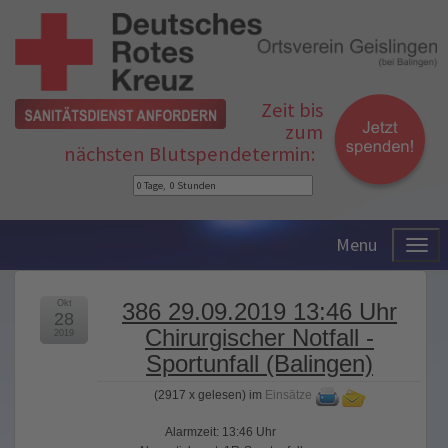
Zeit bis
zum
nächsten Blutspendetermin:
Menu
Okt
386 29.09.2019 13:46 Uhr
28
Chirurgischer Notfall -
2019
Sportunfall (Balingen)
(
2917 x gelesen
) im
Einsätze
Alarmzeit: 13:46 Uhr