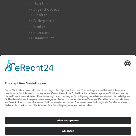
>> Über Uns
>> Jugendrotkreuz
>> Einsätze
>> Bildergalerie
>> Kontakt
>> Impressum
>> Datenschutz
Internistischer Notfall
Krampfanfall