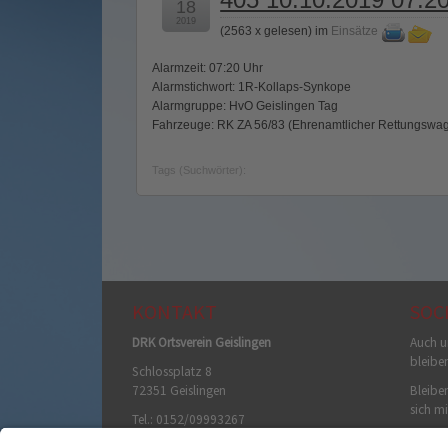
18
2019
(
2563 x gelesen
) im
Einsätze
Alarmzeit: 07:20 Uhr
Alarmstichwort: 1R-Kollaps-Synkope
Alarmgruppe: HvO Geislingen Tag
Fahrzeuge: RK ZA 56/83 (Ehrenamtlicher Rettungswag
Tags (Suchwörter):
KONTAKT
SOC
DRK Ortsverein Geislingen
Auch u
bleibe
Schlossplatz 8
72351 Geislingen
Bleiben
sich mi
Tel.: 0152/09993267