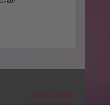
Krampfanfall
Internistischer