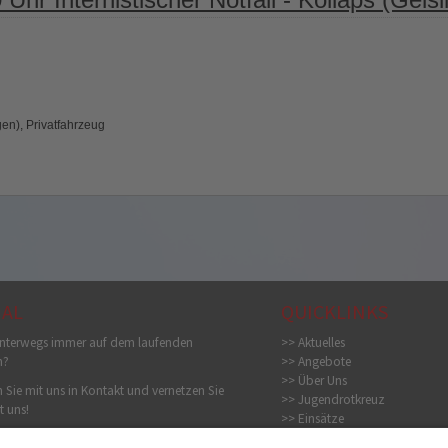
en), Privatfahrzeug
IAL
QUICKLINKS
nterwegs immer auf dem laufenden
>> Aktuelles
n?
>> Angebote
>> Über Uns
 Sie mit uns in Kontakt und vernetzen Sie
>> Jugendrotkreuz
t uns!
>> Einsätze
>> Bildergalerie