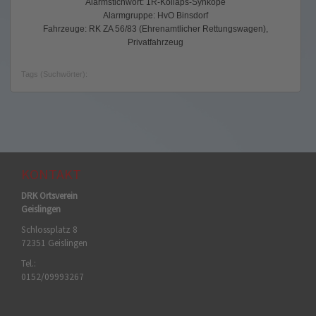
Alarmstichwort: 1R-Kollaps-Synkope
Alarmgruppe: HvO Binsdorf
Fahrzeuge: RK ZA 56/83 (Ehrenamtlicher Rettungswagen),
Privatfahrzeug
Tags (Suchwörter):
KONTAKT
DRK Ortsverein
Geislingen
Schlossplatz 8
72351 Geislingen
Tel.:
0152/09993267