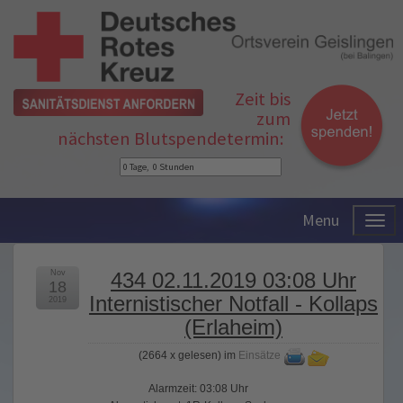
Zeit bis
zum
nächsten Blutspendetermin:
Menu
Nov
434 02.11.2019 03:08 Uhr
18
Internistischer Notfall - Kollaps
2019
(Erlaheim)
(
2664 x gelesen
) im
Einsätze
Alarmzeit: 03:08 Uhr