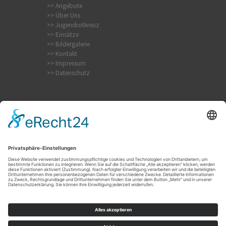
>> Angebote
>> Über Uns
>> Jugendrotkreuz
>> Einsätze
>> Bildergalerie
>> Kontakt
>> Impressum
>> Datenschutz
Krampfanfall
Internistischer Notfall