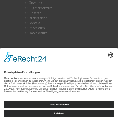
>> Über Uns
>> Jugendrotkreuz
>> Einsätze
>> Bildergalerie
>> Kontakt
>> Impressum
>> Datenschutz
Krampfanfall
Internistischer Notfall