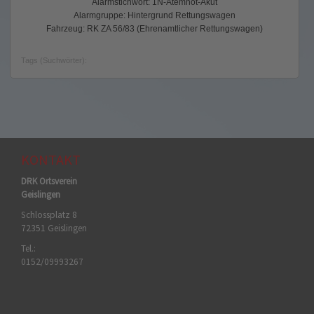
Alarmstichwort: 1N-Atemnot-Akut
Alarmgruppe: Hintergrund Rettungswagen
Fahrzeug: RK ZA 56/83 (Ehrenamtlicher Rettungswagen)
Tags (Suchwörter):
KONTAKT
DRK Ortsverein
Geislingen
Schlossplatz 8
72351 Geislingen
Tel.:
0152/09993267