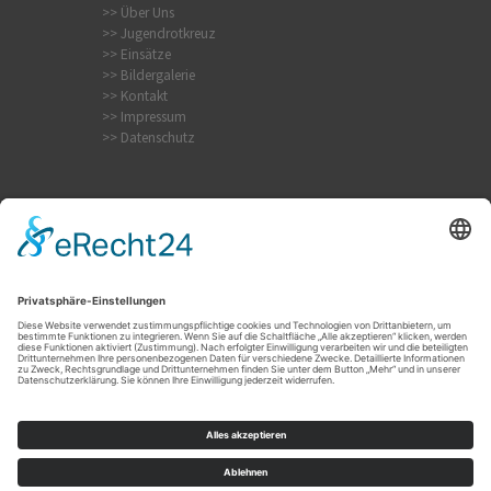
>> Über Uns
>> Jugendrotkreuz
>> Einsätze
>> Bildergalerie
>> Kontakt
>> Impressum
>> Datenschutz
Krampfanfall
Internistischer Notfall