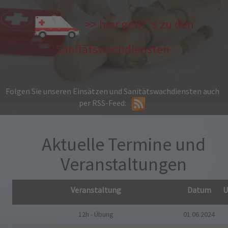
>> hier geht´s zu den
Sanitätswachdiensten
Folgen Sie unseren Einsätzen und Sanitätswachdiensten auch
per RSS-Feed:
Aktuelle Termine und
Veranstaltungen
Veranstaltung
Datum
U
12h - Übung
01.06.2024