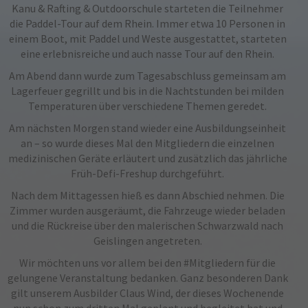
Kanu & Rafting & Outdoorschule starteten die Teilnehmer
die Paddel-Tour auf dem Rhein. Immer etwa 10 Personen in
einem Boot, mit Paddel und Weste ausgestattet, starteten
eine erlebnisreiche und auch nasse Tour auf den Rhein.
Am Abend dann wurde zum Tagesabschluss gemeinsam am
Lagerfeuer
gegrillt‬
und bis in die Nachtstunden bei milden
Temperaturen über verschiedene Themen geredet.
Am nächsten Morgen stand wieder eine Ausbildungseinheit
an – so wurde dieses Mal den Mitgliedern die einzelnen
medizinischen Geräte erläutert und zusätzlich das jährliche
Früh-Defi-Freshup durchgeführt.
Nach dem Mittagessen hieß es dann
Abschied‬
nehmen. Die
Zimmer wurden ausgeräumt, die Fahrzeuge wieder beladen
und die Rückreise über den malerischen Schwarzwald nach
Geislingen angetreten.
Wir möchten uns vor allem bei den
#
Mitgliedern‬
für die
gelungene Veranstaltung bedanken. Ganz besonderen Dank
gilt unserem Ausbilder Claus Wind, der dieses Wochenende
nun schon zum dritten Mal geplant und begleitet hat und