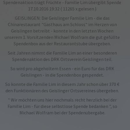
Spendenaktion trägt Früchte - Familie Lim übergibt Spende
17.10.2016 19:32
( 11265 x gelesen )
GEISLINGEN: Die Geislinger
Familie
Lim
- die das
Chinarestaurant "Gasthaus am Schloss" im Herzen von
Geislingen betreibt - konnte in den letzten Wochen
unserem 1. Vorsitzenden
Michael
Wolfram
die gut gefüllte
Spendenbox aus der Restaurantstube übergeben.
Seit Jahren nimmt die Familie Lim an einer besonderen
Spendenaktion des DRK Ortsverein Geislingen teil.
So wird pro
abgeholtem
Essen -
ein
E
uro
für das DRK
Geislingen - in die Spendenbox gespendet.
So konnte die Familie Lim in diesem Jahr schon über 370 €
den Funktionären des Geislinger Ortsvereines übergeben.
" Wir möchten uns hier nochmals recht herzlich bei der
Familie Lim - für diese selbstlose Spende bedanken ", so
Michael Wolfram bei der Spendenübergabe.