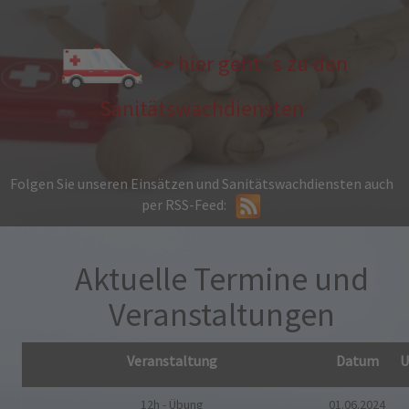
>> hier geht´s zu den
Sanitätswachdiensten
Folgen Sie unseren Einsätzen und Sanitätswachdiensten auch
per RSS-Feed:
Aktuelle Termine und
Veranstaltungen
Veranstaltung
Datum
U
12h - Übung
01.06.2024